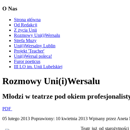
O Nas
Strona główna
Od Redakcji
Z życia Unii
Rozmowy Uni(i)Wersalu
Strefa Muzy
Uni(i)Wersalny Lublin
Projekt 'Teacher'
Uni(i)Wersal poleca!
Furor poeticus
III LO im. Unii Lubelskiej
Rozmowy Uni(i)Wersalu
Młodzi w teatrze pod okiem profesjonalist
PDF
05 lutego 2013
Poprawiony: 10 kwietnia 2013
Wpisany przez Aneta 
Teatr już od starożytnoś