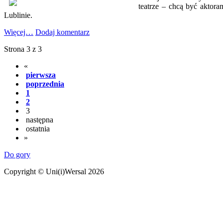
teatrze – chcą być aktor
Lublinie.
Więcej…
Dodaj komentarz
Strona 3 z 3
«
pierwsza
poprzednia
1
2
3
następna
ostatnia
»
Do gory
Copyright © Uni(i)Wersal 2026