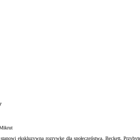
y
Mikrut
ci stanowi ekskluzywną rozrywkę dla społeczeństwa. Beckett. Przyb